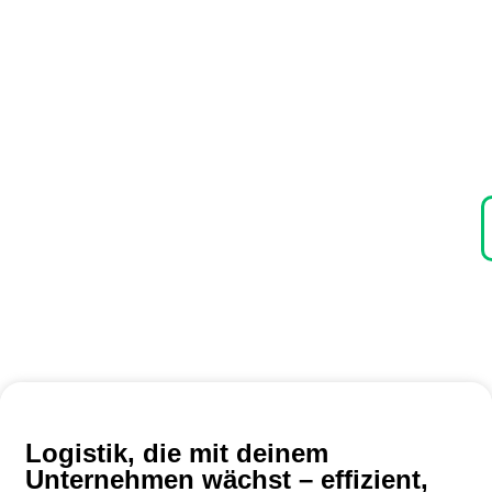
m
e
m
f
u
s
L
Logistik, die mit deinem
Unternehmen wächst – effizient,